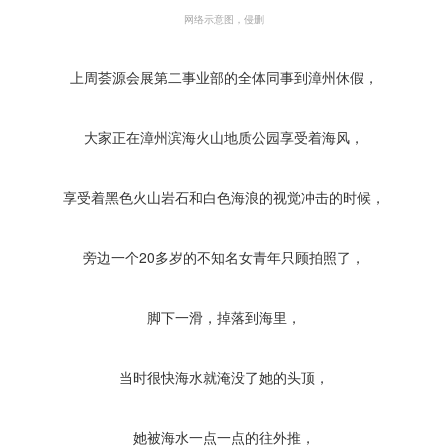
网络示意图，侵删
上周荟源会展第二事业部的全体同事到漳州休假，
大家正在漳州滨海火山地质公园享受着海风，
享受着黑色火山岩石和白色海浪的视觉冲击的时候，
旁边一个20多岁的不知名女青年只顾拍照了，
脚下一滑，掉落到海里，
当时很快海水就淹没了她的头顶，
她被海水一点一点的往外推，