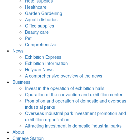
Hotel supplies
Healthcare
Garden Gardening
Aquatic fisheries
Office supplies
Beauty care
Pet
Comprehensive
News
Exhibition Express
Exhibition Information
Huiyuan News
A comprehensive overview of the news
Business
Invest in the operation of exhibition halls
Operation of the convention and exhibition center
Promotion and operation of domestic and overseas
industrial parks
Overseas industrial park investment promotion and
exhibition organization
Attracting investment in domestic industrial parks
About
Chinese Station