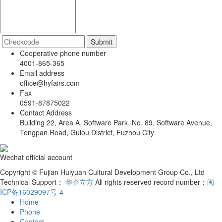
Cooperative phone number
4001-865-365
Email address
office@hyfairs.com
Fax
0591-87875022
Contact Address
Building 22, Area A, Software Park, No. 89, Software Avenue,
Tongpan Road, Gulou District, Fuzhou City
Wechat official account
Copyright © Fujian Huiyuan Cultural Development Group Co., Ltd
Technical Support：
华企立方
All rights reserved record number：
闽
ICP备16029097号-4
Home
Phone
Contact