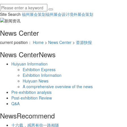
Site Search
福州展会策划
福州展会设计
境外展会策划
News Center
current position：
Home
>
News Center
>
荟源快报
News Center
News
Huiyuan Information
Exhibition Express
Exhibition Information
Huiyuan News
A comprehensive overview of the news
Pre-exhibition analysis
Post-exhibition Review
Q&A
News
Recommend
十六载，感恩有你一路相随