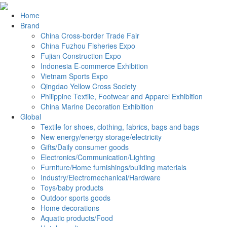
Home
Brand
China Cross-border Trade Fair
China Fuzhou Fisheries Expo
Fujian Construction Expo
Indonesia E-commerce Exhibition
Vietnam Sports Expo
Qingdao Yellow Cross Society
Philippine Textile, Footwear and Apparel Exhibition
China Marine Decoration Exhibition
Global
Textile for shoes, clothing, fabrics, bags and bags
New energy/energy storage/electricity
Gifts/Daily consumer goods
Electronics/Communication/Lighting
Furniture/Home furnishings/building materials
Industry/Electromechanical/Hardware
Toys/baby products
Outdoor sports goods
Home decorations
Aquatic products/Food