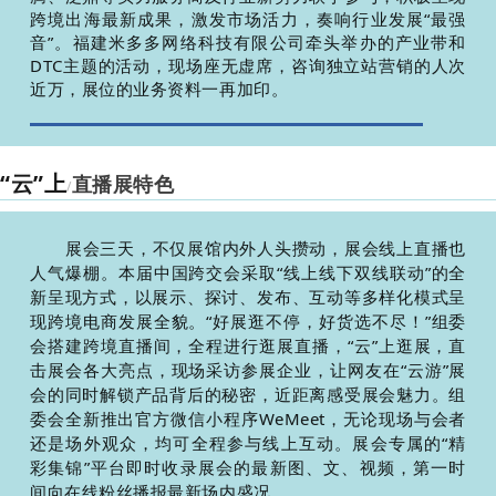
跨境出海最新成果，激发市场活力，奏响行业发展“最强
音”。福建米多多网络科技有限公司牵头举办的产业带和
DTC主题的活动，现场座无虚席，咨询独立站营销的人次
近万，展位的业务资料一再加印。
“云”上
直播展特色
/
展
会三天，不仅展馆内外人头攒动，展会线上直播也
人气爆棚。本届中国跨交会采取“线上线下双线联动”的全
新呈现方式，以展示、探讨、发布、互动等多样化模式呈
现跨境电商发展全貌。“好展逛不停，好货选不尽！”组委
会搭建跨境
直播间，全程进行逛展直播，“云”上逛展，直
击展会各大亮点，现场采访参展企业，让网友在“云游”展
会的同时解锁产品背后的秘密，近距离感受展会魅力。组
委会全新推出官方微信小程序WeMeet，无论现场与会者
还是场外观众，均可全程参与线上互动。展会专属的“精
彩集锦”平台即时收录展会的最新图、文、视频，第一时
间向在线粉丝播报最新场内盛况。