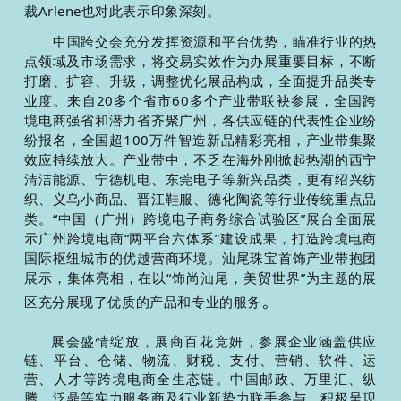
裁Arlene也对此表示印象深刻。
中国跨交会充分发挥资源和平台优势，瞄准行业的热
点领域及市场需求，将交易实效作为办展重要目标，不断
打磨、扩容、升级，调整优化展品构成，全面提升品类专
业度。来自20多个省市60多个产业带联袂参展，全国跨
境电商强省和潜力省齐聚广州，各供应链的代表性企业纷
纷报名，全国超100万件智造新品精彩亮
相，产业带集聚
效应持续放大。产业带中，不乏在海外刚掀起热潮的西宁
清洁能源、宁德机电、东莞电子等新兴品类，更有绍兴纺
织、义乌小商品、晋江鞋服、德化陶瓷等行业传统重点品
类。“中国（广州）跨境电子商务综合试验区”展台全面展
示广州跨境电商“两平台六体系”建设成果，打造跨境电商
国际枢纽城市的优越营商环境。汕尾珠宝首饰产业带抱团
展示，集体亮相，在以“饰尚汕尾，美贸世界”为主题的展
。
区充分展现了优质的产品和专业的服务
展会盛情绽放，展商百花竞妍，参展企业涵盖供应
链、平台、仓储、物流、财
税、支付、营销、软件、运
营、人才等跨境电商全生态链。中国邮政、万里汇、纵
腾、泛鼎等实力服务商及行业新势力联手参与，积极呈现