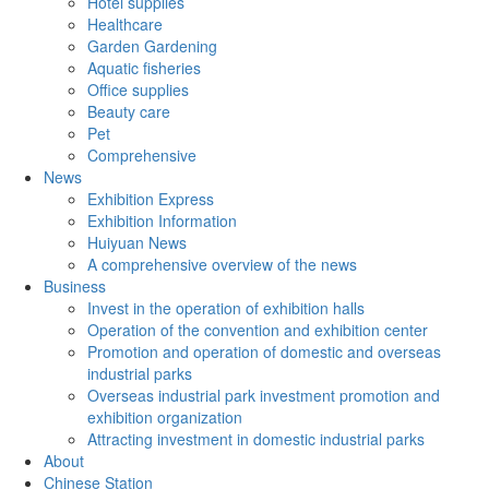
Hotel supplies
Healthcare
Garden Gardening
Aquatic fisheries
Office supplies
Beauty care
Pet
Comprehensive
News
Exhibition Express
Exhibition Information
Huiyuan News
A comprehensive overview of the news
Business
Invest in the operation of exhibition halls
Operation of the convention and exhibition center
Promotion and operation of domestic and overseas
industrial parks
Overseas industrial park investment promotion and
exhibition organization
Attracting investment in domestic industrial parks
About
Chinese Station