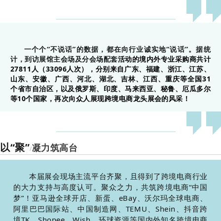
一个个“不说话”的数据，都在向行业诚实地“说话”。据统
计，到访展馆主会场及分会场配套
活动的
境内外专业采购商共计
27811人（33096人次），分别来自广东、福建、浙江、江苏、
山东、安徽、广西、河北、湖北、吉林、江西、重庆等全国31
个省市自治区，以及俄罗斯、印度、马来西亚、秘鲁、厄瓜多尔
等10个国家，
再次向众人展现跨境电商龙头展会的风采！
以
“聚”
凝力筑高台
/
本届展会现场主流平台齐聚，且得到了跨境电商行业
的大力支持与高度认可。聚众之
力，共筑跨境电商“中国
梦”！亚马逊全球开店、新蛋、eBay、沃尔玛全球电商、
阿里巴巴国际站、中国制造网、TEMU、Shein、抖音跨
境TK、Shopee、Wish、环球资源等国内外知名跨境电商