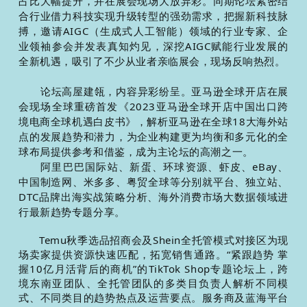
占比大幅提升，并在展会现场大放异彩。同期论坛紧密结
合行业借力科技实现升级转型的强劲需求，把握新科技
脉
搏，邀请AIGC（生成式人工智能）领域的行业专家、企
业领袖参会并发表真知灼见，深挖AIGC赋能行业发展的
全新机遇，吸引了不少从业者亲临展会，现场反响热烈。
论坛高屋建瓴，内容异彩纷呈。亚马逊全球开店在展
会现场全球重磅首发《2023亚
马逊全球开店中国出口跨
境电商全球机遇白皮书》，解析亚马逊在全球18大海外站
点的发展趋势和潜力，为企业构建更为均衡和多元化的全
球布局提供参考和借鉴，成为主论坛的高潮之一。
阿里巴巴国际站、新蛋、环球资源、虾皮、eBay、
中国制造网、米多多、粤贸全球等分别就
平台、独立站、
DTC品牌出海实战策略分析、海外消费市场大数据领域进
行最新趋势专题分享。
Temu秋季选品招商会及Shein全托管模式对接区为现
场卖家提供资源快速匹配，拓宽销
售通路。“紧跟趋势 掌
握10亿月活背后的商机”的TikTok Shop专题论坛上，跨
境东南亚团队、全托管团队的多类目负责人解析不同模
式、不同类目的趋势热点及运营要点。服务商及蓝海平台