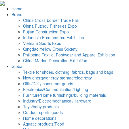
Home
Brand
China Cross-border Trade Fair
China Fuzhou Fisheries Expo
Fujian Construction Expo
Indonesia E-commerce Exhibition
Vietnam Sports Expo
Qingdao Yellow Cross Society
Philippine Textile, Footwear and Apparel Exhibition
China Marine Decoration Exhibition
Global
Textile for shoes, clothing, fabrics, bags and bags
New energy/energy storage/electricity
Gifts/Daily consumer goods
Electronics/Communication/Lighting
Furniture/Home furnishings/building materials
Industry/Electromechanical/Hardware
Toys/baby products
Outdoor sports goods
Home decorations
Aquatic products/Food