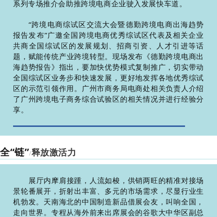
系列专场推介会助推跨境电商企业驶入发展快车道。
“跨境电商综试区交流大会暨德勤跨境电商出海趋势
报告发布”广邀全国跨境电商
优秀综试区代表及相关企业
共商全国综试区的发展规划、招商引资、人才引进等话
题，赋能传统
产业跨境转型。现场发布《德勤跨境电商出
海趋势报告》指出，要加快优势模式复制推广，切实带动
全国综试区业务
步和快速发展，更好地发挥各地优秀综试
区的示范引领作用。广州市商务局电商处相关负责人介绍
了广州跨境电子商务综合试验区的相关情况并进行经验分
享。
全“链”
释放激活力
/
展
厅内摩肩接踵，人流如梭，供销两旺的精准对接场
景轮番展开，折射出丰富、多元的市场需求，尽
显行业生
机勃发。天南海北的中国制造新品借展会友，叫响全国，
走向世界。专程从海外前来出席展会的谷歌大中华区副总