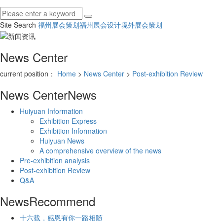
Site Search
福州展会策划
福州展会设计
境外展会策划
News Center
current position：
Home
>
News Center
>
Post-exhibition Review
News Center
News
Huiyuan Information
Exhibition Express
Exhibition Information
Huiyuan News
A comprehensive overview of the news
Pre-exhibition analysis
Post-exhibition Review
Q&A
News
Recommend
十六载，感恩有你一路相随